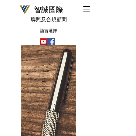
​智誠國際
牌照及合規顧問
語言選擇