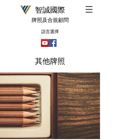
​智誠國際
牌照及合規顧問
語言選擇
​其他牌照