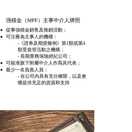
​强積金（MPF）主事中介人牌照
從事強積金銷售及推銷活動；
可注冊為主事人的機構：
-《證券及期貨條例》第1類或第4
類受規管活動之機構；
- 長期業務保險經紀公司；
可核准旗下附屬中介人作爲其代表；
最少一名負責人員：
- 在公司內具有充分權限，以及會
獲提供充足的資源和支持