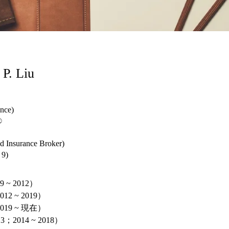
P. Liu
nce)
®
ed Insurance Broker)
 9)
~ 2012）
 ~ 2019）
9 ~ 現在）
；2014 ~ 2018）