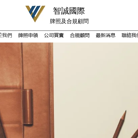
​智誠國際
牌照及合規顧問
於我們
牌照申領
公司買賣
合規顧問
最新消息
聯絡我