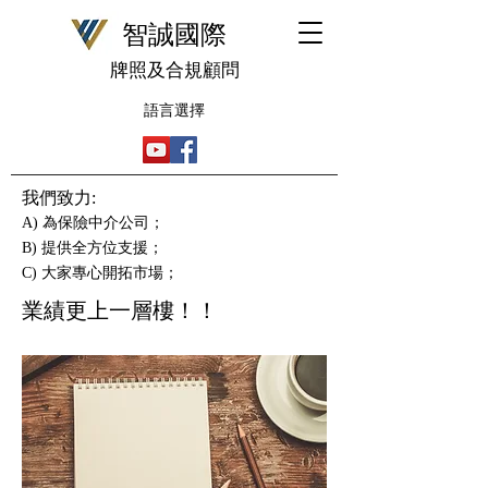
​智誠國際
牌照及合規顧問
語言選擇
我們致力:
A) 為保險中介公司；
B) 提供全方位支援；
C) 大家專心開拓市場；
業績更上一層樓！！