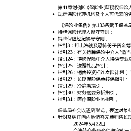
​第41章附例K《保险业(获授权保
规定保险代理机构及个人可代表的
​《保险业条例》第133条赋予保
持牌保险代理人操守守则；
持牌保险经纪操守守则；
指引3：打击洗钱及恐怖份子资金
指引23：有关持牌保险中介人"适
指引24：持牌保险中介人持续专业
指引25：送赠礼品指引；
指引26：销售投资相连寿险计划 (
指引27：长期保险保单转保指引；
指引29：冷静期指引；
指引30：财务需要分析指引；
指引31：医疗保险业务指引；​​
保监局亦会以通函形式，表达对某
针对及纠正向内地访客无牌销售长期
- 2024年5月22日​
​- 合法转介业务必须遵守的三