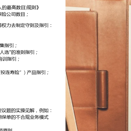
险人的最高数目)规则》
保险公司数目；
监局权力去制定守则及指引：
筹集指引；
当人选"的准则指引；
培训指引；
“投连寿险”) 产品指引；
些议题的实操见解，例如：
保单的不合规业务模式​​
项原则