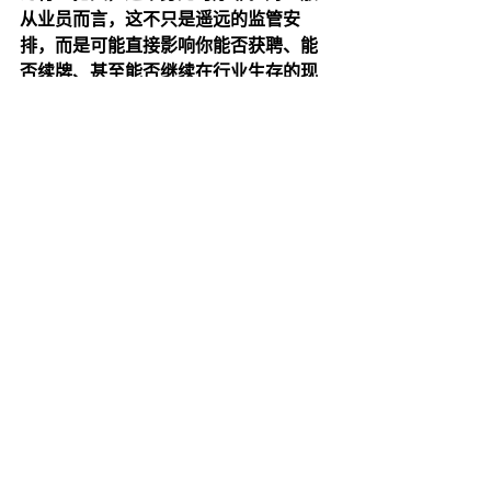
从业员而言，这不只是遥远的监管安
排，而是可能直接影响你能否获聘、能
否续牌、甚至能否继续在行业生存的现
实课题。因此，在制度正式落地前，必
须先打好基础、建立档案、熟悉权益。
一旦未来遇上风波，你才能手握筹码、
沉着应对，确保自己不会成为制度漏洞
下的牺牲者。
最新文章
查看全部