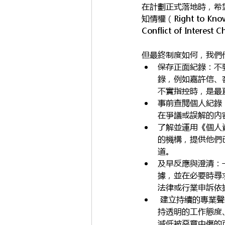
在計劃正式落地時，希
知情權（Right to Kn
Conflict of Inter
但最終制度如何，我們
保存正面紀錄：不
錄，例如嘉許信、
不實指控時，是最
事前查閱個人紀錄
在爭議或誤解的內
了解並運用《個人
的機構，提供他們
道。
及早反應與澄清：
據，並在必要時尋
法律或行業申訴依
 建立持續的專業聲譽：聲譽不只是在危機時防禦，而是日常積累的成果。維持良好的行內關係、保
持透明的工作態度
減低被惡意中傷的