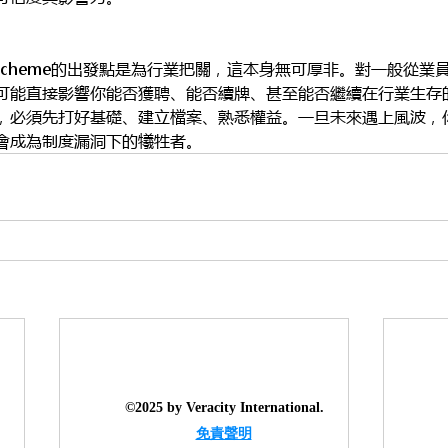
ecking Scheme的出發點是為行業把關，這本身無可厚非。對一般從
可能直接影響你能否獲聘、能否續牌、甚至能否繼續在行業生存
，必須先打好基礎、建立檔案、熟悉權益。一旦未來遇上風波，
會成為制度漏洞下的犧牲者。
©2025 by Veracity International.
​免責聲明