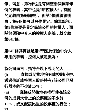
條。留意，第2條也是有關整部保險業條
例的釋義，其中也提到“控權人”，有關
的定義由第9條解析。但第9條説得很明
白，第64F條可以另作界定。簡單點説，
第9條主要是界定保險公司的控權人，而
關於保險中介人的控權人定義，就交給
第64F條。
第64F條其實就是第5部關於保險中介人
專用的釋義，控權人被定義為：
就公司而言，指符合以下說明的人 ——
(i)             直接或間接地擁有或控制( 包括
透過信託或持票人股份持有) 該公司已發
行股本的不少於15%；
(ii)           直接或間接地有權行使在該公
司的成員大會上的投票權的不少於
15%，或支配該比重的投票權的行使；
或