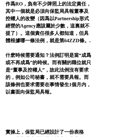
作爲RO，負有不少牌照上的法定責任，
其中一個就是必須向保監局具報董事及
控權人的改變（因爲以Partnership形式
經營的Agency應該屬於少數，這裏就不
提了）。這個責任很多人都知道，但具
體根據哪一條法例，就是第64ZZD條。.
什麽時候需要通知？法例訂明是當“成爲
或不再成爲”的時候。而有關的職位就只
是“董事及控權人”，故此法例沒有要求
的，例如公司秘書，就不需要具報。而
該條例也要求需要在事情發生1個月内，
以書面向保監局具報。
實操上，保監局已經設計了一份表格